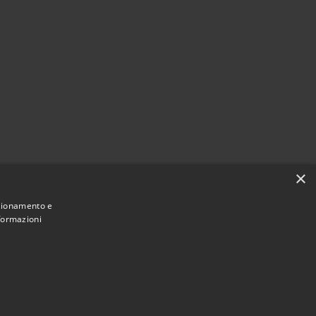
×
nzionamento e
nformazioni
Municipium
Corte de' Cortesi con Cignone • Powered by
•
Accesso redazione