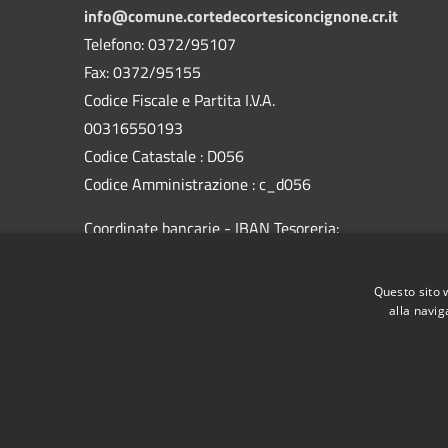
info@comune.cortedecortesiconcignone.cr.it
Telefono: 0372/95107
Fax: 0372/95155
Codice Fiscale e Partita I.V.A.
00316550193
Codice Catastale : D056
Codice Amministrazione : c_d056
Coordinate bancarie - IBAN Tesoreria:
CREDIT AGRICOLE CARIPARMA-
IT79A0623056710000043478035
Questo sito 
alla navig
RSS
Accessibilità
Privacy
Cookie
Mappa de