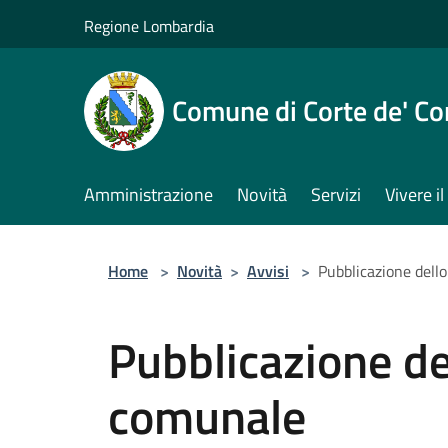
Salta al contenuto principale
Regione Lombardia
Comune di Corte de' Co
Amministrazione
Novità
Servizi
Vivere 
Home
>
Novità
>
Avvisi
>
Pubblicazione dell
Pubblicazione de
comunale