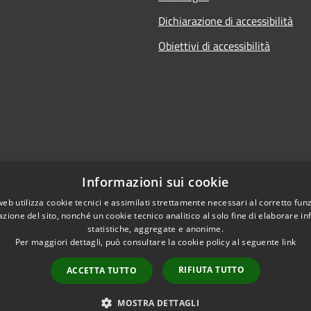
Dichiarazione di accessibilità
Obiettivi di accessibilità
Informazioni sui cookie
web utilizza cookie tecnici e assimilati strettamente necessari al corretto fu
azione del sito, nonché un cookie tecnico analitico al solo fine di elaborare i
statistiche, aggregate e anonime.
Per maggiori dettagli, può consultare la cookie policy al seguente
link
RIFIUTA TUTTO
ACCETTA TUTTO
l sito
Copyright © 2026 • Comune di 
MOSTRA DETTAGLI