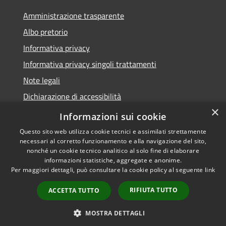
Amministrazione trasparente
Albo pretorio
Informativa privacy
Informativa privacy singoli trattamenti
Note legali
Dichiarazione di accessibilità
×
Obiettivi di accessibilità
Informazioni sui cookie
Questo sito web utilizza cookie tecnici e assimilati strettamente
necessari al corretto funzionamento e alla navigazione del sito,
nonché un cookie tecnico analitico al solo fine di elaborare
informazioni statistiche, aggregate e anonime.
RSS
Copyright © 2026 • Comune di
Per maggiori dettagli, può consultare la cookie policy al seguente
link
Accessibilità
Corte de' Cortesi con Cignone •
Privacy
Municipium
Powered by
•
RIFIUTA TUTTO
ACCETTA TUTTO
Cookie
Accesso redazione
Mappa del sito
MOSTRA DETTAGLI