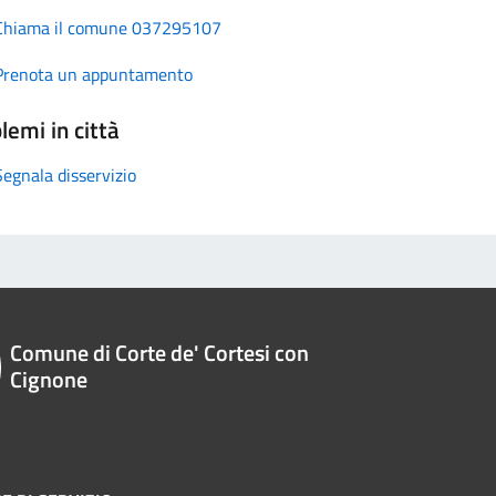
Chiama il comune 037295107
Prenota un appuntamento
lemi in città
Segnala disservizio
Comune di Corte de' Cortesi con
Cignone