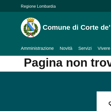
Salta al contenuto principale
Regione Lombardia
Comune di Corte de' Co
Amministrazione
Novità
Servizi
Vivere 
Pagina non trova