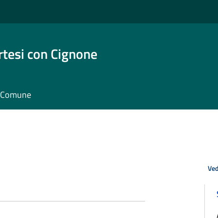
rtesi con Cignone
il Comune
Ved