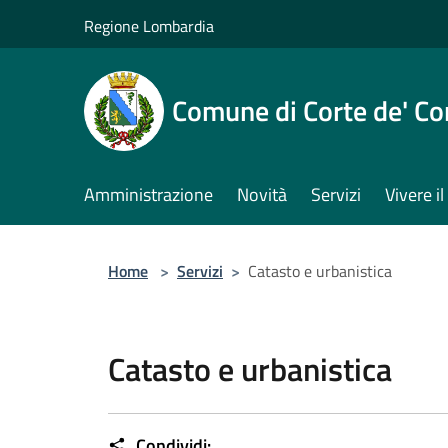
Salta al contenuto principale
Regione Lombardia
Comune di Corte de' Co
Amministrazione
Novità
Servizi
Vivere 
Home
>
Servizi
>
Catasto e urbanistica
Catasto e urbanistica
Condividi: