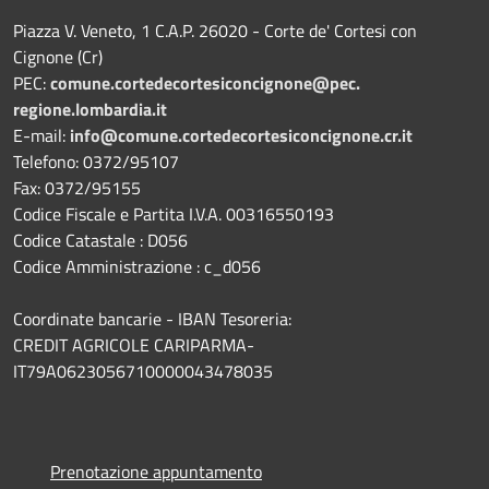
Piazza V. Veneto, 1 C.A.P. 26020 - Corte de' Cortesi con
Cignone (Cr)
PEC:
comune.
cortedecortesiconcignone@pec.
regione.lombardia.it
E-mail:
info@comune.cortedecortesiconcignone.cr.it
Telefono: 0372/95107
Fax: 0372/95155
Codice Fiscale e Partita I.V.A. 00316550193
Codice Catastale : D056
Codice Amministrazione : c_d056
Coordinate bancarie - IBAN Tesoreria:
CREDIT AGRICOLE CARIPARMA-
IT79A0623056710000043478035
Prenotazione appuntamento