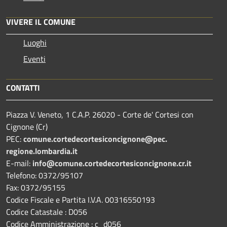
VIVERE IL COMUNE
Luoghi
Eventi
CONTATTI
Piazza V. Veneto, 1 C.A.P. 26020 - Corte de' Cortesi con
Cignone (Cr)
PEC:
comune.
cortedecortesiconcignone@pec.
regione.lombardia.it
E-mail:
info@comune.cortedecortesiconcignone.cr.it
Telefono: 0372/95107
Fax: 0372/95155
Codice Fiscale e Partita I.V.A. 00316550193
Codice Catastale : D056
Codice Amministrazione : c_d056