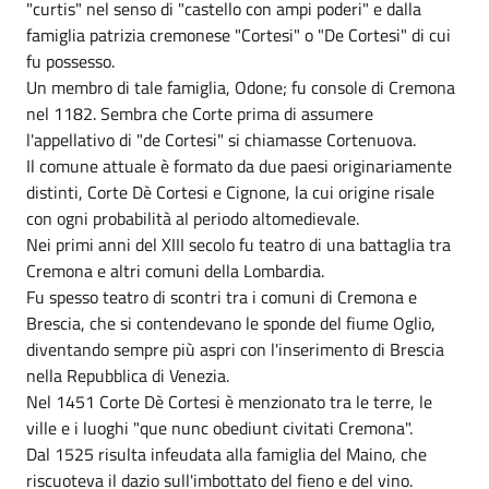
"curtis" nel senso di "castello con ampi poderi" e dalla
famiglia patrizia cremonese "Cortesi" o "De Cortesi" di cui
fu possesso.
Un membro di tale famiglia, Odone; fu console di Cremona
nel 1182. Sembra che Corte prima di assumere
l'appellativo di "de Cortesi" si chiamasse Cortenuova.
Il comune attuale è formato da due paesi originariamente
distinti, Corte Dè Cortesi e Cignone, la cui origine risale
con ogni probabilità al periodo altomedievale.
Nei primi anni del XIII secolo fu teatro di una battaglia tra
Cremona e altri comuni della Lombardia.
Fu spesso teatro di scontri tra i comuni di Cremona e
Brescia, che si contendevano le sponde del fiume Oglio,
diventando sempre più aspri con l'inserimento di Brescia
nella Repubblica di Venezia.
Nel 1451 Corte Dè Cortesi è menzionato tra le terre, le
ville e i luoghi "que nunc obediunt civitati Cremona".
Dal 1525 risulta infeudata alla famiglia del Maino, che
riscuoteva il dazio sull'imbottato del fieno e del vino.