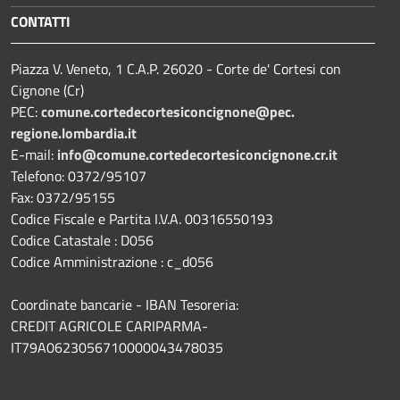
CONTATTI
Piazza V. Veneto, 1 C.A.P. 26020 - Corte de' Cortesi con
Cignone (Cr)
PEC:
comune.
cortedecortesiconcignone@pec.
regione.lombardia.it
E-mail:
info@comune.cortedecortesiconcignone.cr.it
Telefono: 0372/95107
Fax: 0372/95155
Codice Fiscale e Partita I.V.A. 00316550193
Codice Catastale : D056
Codice Amministrazione : c_d056
Coordinate bancarie - IBAN Tesoreria:
CREDIT AGRICOLE CARIPARMA-
IT79A0623056710000043478035