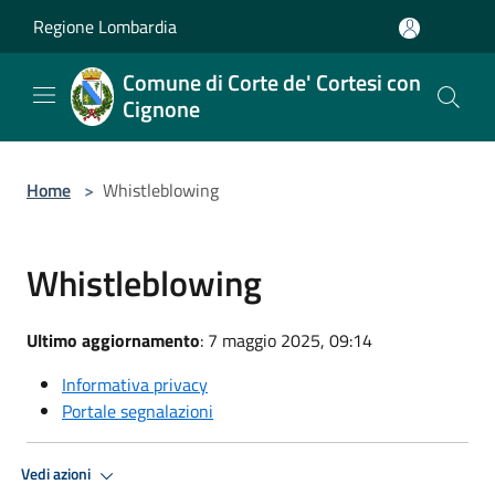
Salta al contenuto principale
Regione Lombardia
Comune di Corte de' Cortesi con
Cignone
Home
>
Whistleblowing
Whistleblowing
Ultimo aggiornamento
: 7 maggio 2025, 09:14
Informativa privacy
Portale segnalazioni
Vedi azioni