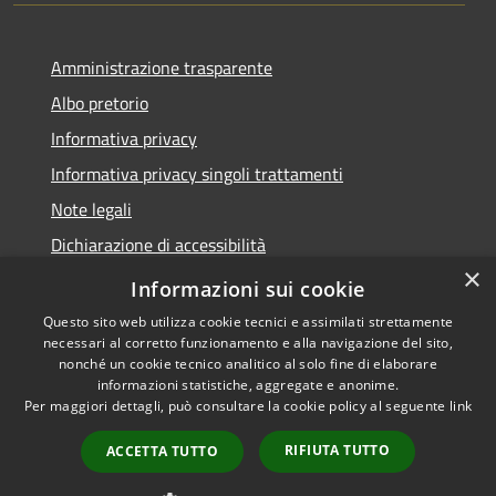
Amministrazione trasparente
Albo pretorio
Informativa privacy
Informativa privacy singoli trattamenti
Note legali
Dichiarazione di accessibilità
×
Obiettivi di accessibilità
Informazioni sui cookie
Questo sito web utilizza cookie tecnici e assimilati strettamente
necessari al corretto funzionamento e alla navigazione del sito,
nonché un cookie tecnico analitico al solo fine di elaborare
informazioni statistiche, aggregate e anonime.
RSS
Copyright © 2026 • Comune di
Per maggiori dettagli, può consultare la cookie policy al seguente
link
Accessibilità
Corte de' Cortesi con Cignone •
Privacy
Municipium
Powered by
•
RIFIUTA TUTTO
ACCETTA TUTTO
Cookie
Accesso redazione