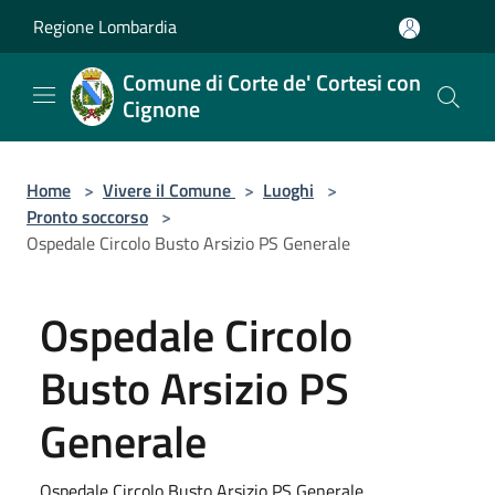
Salta al contenuto principale
Regione Lombardia
Comune di Corte de' Cortesi con
Cignone
Home
>
Vivere il Comune
>
Luoghi
>
Pronto soccorso
>
Ospedale Circolo Busto Arsizio PS Generale
Ospedale Circolo
Busto Arsizio PS
Generale
Ospedale Circolo Busto Arsizio PS Generale