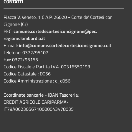
CONTATTI
Piazza V. Veneto, 1 C.A.P. 26020 - Corte de' Cortesi con
Cignone (Cr)
PEC:
comune.
cortedecortesiconcignone@pec.
regione.lombardia.it
E-mail:
info@comune.cortedecortesiconcignone.cr.it
Telefono: 0372/95107
Fax: 0372/95155
Codice Fiscale e Partita I.V.A. 00316550193
Codice Catastale : D056
Codice Amministrazione : c_d056
Coordinate bancarie - IBAN Tesoreria:
CREDIT AGRICOLE CARIPARMA-
IT79A0623056710000043478035