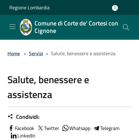
Salta al contenuto principale
Regione Lombardia
Comune di Corte de' Cortesi con
Cignone
Home
>
Servizi
>
Salute, benessere e assistenza
Salute, benessere e
assistenza
Condividi:
Facebook
Twitter
Whatsapp
Telegram
LinkedIn