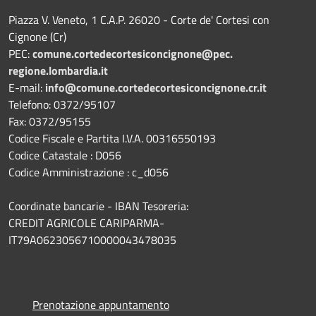
Piazza V. Veneto, 1 C.A.P. 26020 - Corte de' Cortesi con
Cignone (Cr)
PEC:
comune.
cortedecortesiconcignone@pec.
regione.lombardia.it
E-mail:
info@comune.cortedecortesiconcignone.cr.it
Telefono: 0372/95107
Fax: 0372/95155
Codice Fiscale e Partita I.V.A. 00316550193
Codice Catastale : D056
Codice Amministrazione : c_d056
Coordinate bancarie - IBAN Tesoreria:
CREDIT AGRICOLE CARIPARMA-
IT79A0623056710000043478035
Prenotazione appuntamento