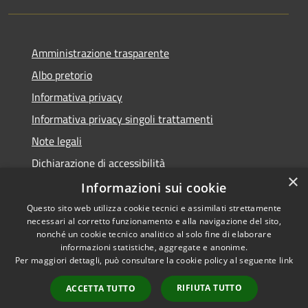
Amministrazione trasparente
Albo pretorio
Informativa privacy
Informativa privacy singoli trattamenti
Note legali
Dichiarazione di accessibilità
×
Obiettivi di accessibilità
Informazioni sui cookie
Questo sito web utilizza cookie tecnici e assimilati strettamente
necessari al corretto funzionamento e alla navigazione del sito,
nonché un cookie tecnico analitico al solo fine di elaborare
informazioni statistiche, aggregate e anonime.
RSS
Copyright © 2026 • Comune di
Per maggiori dettagli, può consultare la cookie policy al seguente
link
Accessibilità
Corte de' Cortesi con Cignone •
Privacy
Municipium
Powered by
•
RIFIUTA TUTTO
ACCETTA TUTTO
Cookie
Accesso redazione